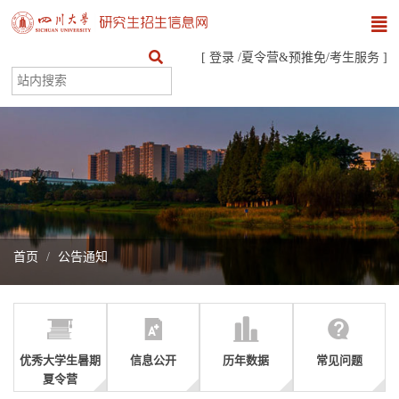
[
登录
/
夏令营&预推免
/
考生服务
]
首页
公告通知
优秀大学生暑期
信息公开
历年数据
常见问题
夏令营