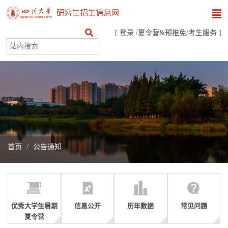
[
登录
/
夏令营&预推免
/
考生服务
]
首页
公告通知
优秀大学生暑期
信息公开
历年数据
常见问题
夏令营