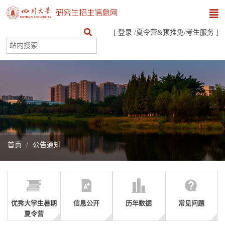
[
登录
/
夏令营&预推免
/
考生服务
]
首页
公告通知
优秀大学生暑期
信息公开
历年数据
常见问题
夏令营