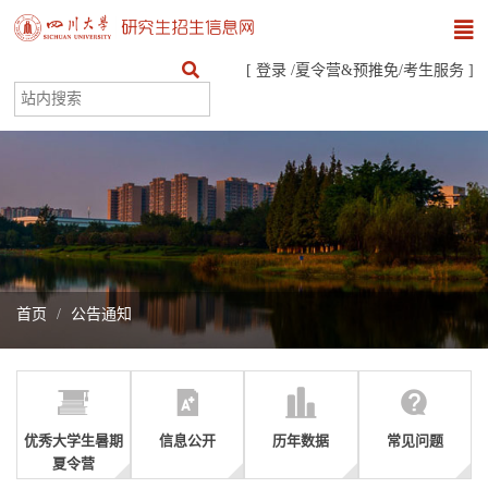
[
登录
/
夏令营&预推免
/
考生服务
]
首页
公告通知
优秀大学生暑期
信息公开
历年数据
常见问题
夏令营