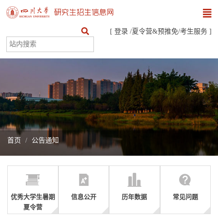
[
登录
/
夏令营&预推免
/
考生服务
]
首页
公告通知
优秀大学生暑期
信息公开
历年数据
常见问题
夏令营