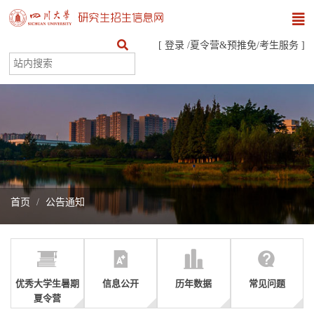
[
登录
/
夏令营&预推免
/
考生服务
]
首页
公告通知
优秀大学生暑期
信息公开
历年数据
常见问题
夏令营