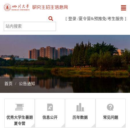
[
登录
/
夏令营&预推免
/
考生服务
]
首页
公告通知
优秀大学生暑期
信息公开
历年数据
常见问题
夏令营