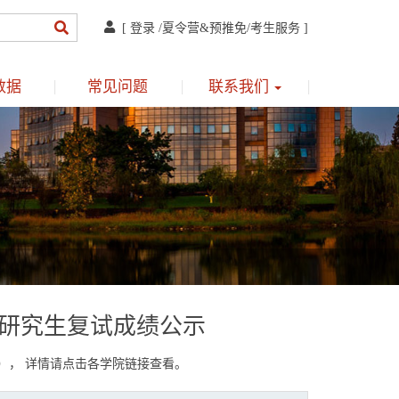
[
登录
/
夏令营&预推免
/
考生服务
]
数据
常见问题
联系我们
士研究生复试成绩公示
新）， 详情请点击各学院链接查看。