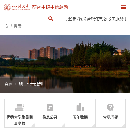
[
登录
/
夏令营&预推免
/
考生服务
]
首页
硕士公告通知
优秀大学生暑期
信息公开
历年数据
常见问题
夏令营