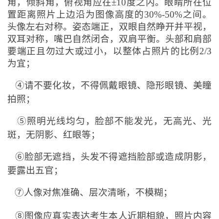
角，倾斜角，俯视角应在±10度之内。眼睛所在位
置距离照片上边沿为图像高度的30%-50%之间。
头像左右对称。姿态端正，双眼自然睁开并平视，
双耳对称，嘴巴自然闭合，双肩平衡。头部和肩部
要端正且勿过大或过小，以整体占照片的比例2/3
为宜；
④请不要化妆，不得佩戴眼镜、隐形眼镜、美瞳
拍照；
⑤照明光线均匀，脸部不能发光，无高光、光
斑，无阴影、红眼等；
⑥脸部无遮挡，头发不得遮挡脸部或造成阴影，
要露出五官；
⑦人像对焦准确、层次清晰，不模糊；
⑧图像应真实表达考生本人近期相貌，照片内容