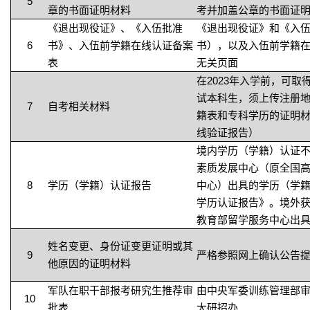
5
章的书面证明材料
考并加盖公章的书面证
《退出现役证》、《入伍批准
《退出现役证》和《入
6
书》、入伍前学籍在线认证备案
书），以及入伍前学籍
表
无关页面
在2023年入学前，可
试本科生，须上传注册
7
自考相关材料
籍表和专科学历的证明
线验证报告）
境内学历（学籍）认证
素质发展中心（原全国
8
学历（学籍）认证报告
中心）出具的学历（学
学历认证报告》。境外
教育部留学服务中心出
姓名变更、身份证变更证明或其
9
严格参照网上确认公告
他原因的证明材料
军队在职干部报考研究生推荐审
由中央军委训练管理部
10
批表
大研招办