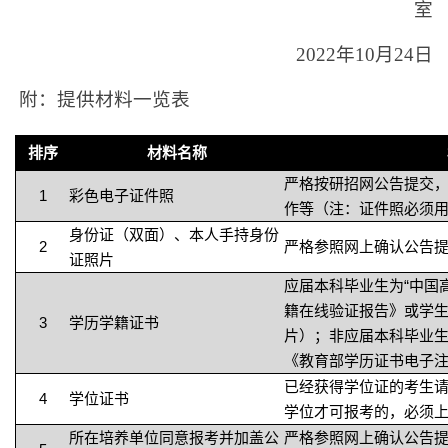
室
2022
年10月24日
附：提供材料一览表
排序
材料名称
严格按研招网公告提交
1
彩色电子证件照
作等（注：证件照必须
身份证（双面）、本人手持身份
2
严格参照网上确认公告
证照片
应届本科毕业生为“中国
籍在线验证报告》或学
3
学历学籍证书
片）；非应届本科毕业生
《教育部学历证书电子
已经获得学位证的考生
4
学位证书
学位才可报考的，必须
所在培养单位同意报考并加盖公
严格参照网上确认公告