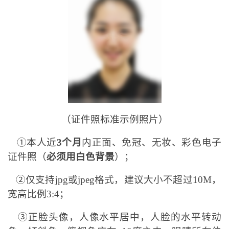
（证件照标准示例照片）
①本人近
3个月
内正面、免冠、无妆、彩色电子
证件照（
必须用白色背景
）；
②仅支持jpg或jpeg格式，建议大小不超过10M，
宽高比例3:4；
③正脸头像，人像水平居中，人脸的水平转动