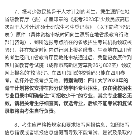
7
．报考少数民族骨干人才计划的考生，凭生源所在地
省级教育厅（委）加盖印章的《报考2023年“少数民族高层
次骨干人才计划”硕士研究生考生登记表》（以下简称“登记
表”）原件（具体资格审核时间向生源所在地省级教育行政
部门咨询），到所选报考点所在的省级招生考试机构领取校
验码，并在规定时间内进行网上报名缴费。生源地在四川省
的考生经四川省教育厅民教处审核通过后，凭登记表原件到
四川省教育考试院（成都市高新区芳草街26号802室）领取
网上报名的“校验码”。在四川领取的校验码只能在四川参
考，选择外省报考点无效。
特别说明：
四川大学2023年的
骨干计划将仅安排在部分优势学科专业招生，仅在我校招生
专业目录中明确备注“可招收少干”的专业，其余专业报名无
效，请相关考生仔细查阅，误选专业，后续不能考试和复试
录取将由考生自行负责。
8
．考生应严格按规定和要求填写网报信息，如因填写
信息错误或者填报信息虚假而导致不能考试、复试及录取的