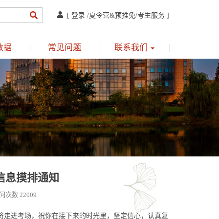
[
登录
/
夏令营&预推免
/
考生服务
]
数据
常见问题
联系我们
信息摸排通知
问次数 22009
生即将走进考场，祝你在接下来的时光里，坚定信心，认真复