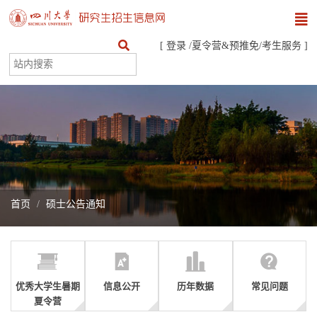
[
登录
/
夏令营&预推免
/
考生服务
]
首页
硕士公告通知
优秀大学生暑期
信息公开
历年数据
常见问题
夏令营