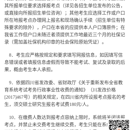
其所报单位要求选择报考点（详见各招生单位发布的公告，
或直接向所报招生单位咨询）；其他考生应选择工作或户口
所在地报考点办理网上报名和现场确认手续（招生单位有特
殊要求的除外），户口在本省的应提供本人户口簿原件；在
我省工作但户口未随迁者须提供工作地最近三个月的社保记
录（需加盖社保机构印章的社会保险原始凭证）。
8．考生应严格按规定和要求填写网报信息，如因填写信
息错误或者填报信息虚假而导致不能考试、复试及录取的后
果，概由考生本人承担。
9．依据四川省发改委、省财政厅《关于重新发布全省教
育系统考试考务行政事业性收费的通知》（川发改价格
[2017]467号）的相关规定，在四川省内所设报考点报名的考
生，须交硕士研究生报名考试费180元/人。
10．在缴费人数达到报考点容纳上限时，系统将关闭该报
考点，并禁止未交费考生继续交费，考生只能在系统提供的