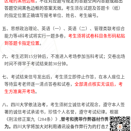
区域的黑色边框
，不在对应题号规定的答题空间内答题或超出
答题空间黑色边框的答案无效。
考生须在试题及答题卡（纸）
的指定位置正确填写报考单位、姓名、考生编号。
五、
思想政治理论、英语（一）、英语（二）、管理类联考综合
能力等
4
科考试将实行一题多卷，
考生须将试卷科目条形码粘贴
到答题卡指定位置
。
六、
考生迟到
15
分钟后，不准进入考场参加当科考试；交卷出场
时间不得早于考试结束前
30
分钟。
七、
考试结束信号发出后，考生须立即停止作答，在本人座位上
等待监考老师逐一清点答卷和试卷，
全部清点核实无误后，考
生方准离开考场
。
八、四川大学依法治考，
考生须树立诚信考试观念，遵守本人签
署的诚信考试承诺书，珍惜个人名誉，遵守考试纪律。
根据
《刑法修正案九（
284
条）》
,
替考和携带作弊器材作弊是犯罪行
为。
四川大学将加大对利用通讯设备作弊行为的打击力度，各