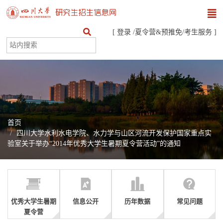
[
登录
/
夏令营&预推免
/
考生服务
]
首页
四川大学水利水电学院、水力学与山区河流开发保护国家重点实
验室关于举办“2014年优秀大学生暑期夏令营活动”的通知
优秀大学生暑期
信息公开
历年数据
常见问题
夏令营