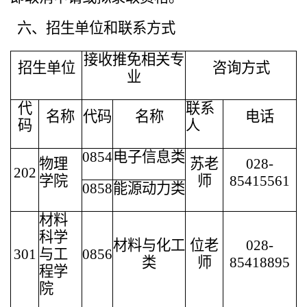
六、招生单位和联系方式
接收推免相关专
招生单位
咨询方式
业
代
联系
名称
代码
名称
电话
码
人
0854
电子信息类
物理
苏老
028-
202
学院
师
85415561
0858
能源动力类
材料
科学
材料与化工
位老
028-
301
与工
0856
类
师
85418895
程学
院