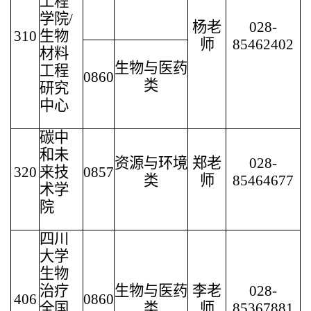
工程
学院/
杨老
028-
310
生物
师
85462402
材料
生物与医药
工程
0860
类
研究
中心
碳中
和未
资源与环境
郑老
028-
320
来技
0857
类
师
85464677
术学
院
四川
大学
生物
治疗
生物与医药
李老
028-
406
0860
全国
类
师
85367881