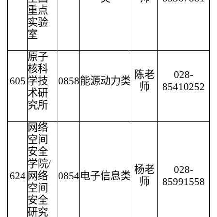
重点
实验
室
原子
核科
陈老
028-
605
学技
0858
能源动力类
师
85410252
术研
究所
网络
空间
安全
学院/
杨老
028-
624
网络
0854
电子信息类
师
85991558
空间
安全
研究