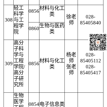
轻工
材料与化工
0856
科学
类
徐老
028-
308
与工
师
85405840
生物与医药
程学
0860
类
院
高分
子科
学与
杨老
028-
工程
材料与化工
师
85405112
309
0856
学院/
类
张老
028-
高分
师
85405417
子研
究所
生物
医学
0854
电子信息类