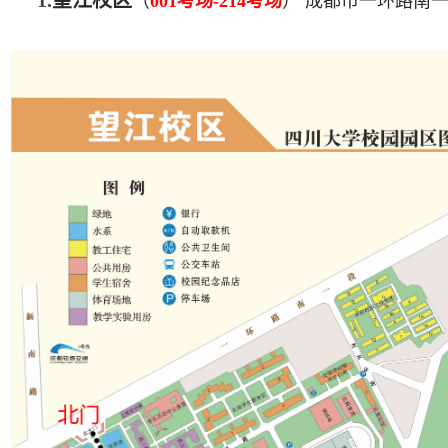
（
001
考场-214考场
） 成都市一环路南一