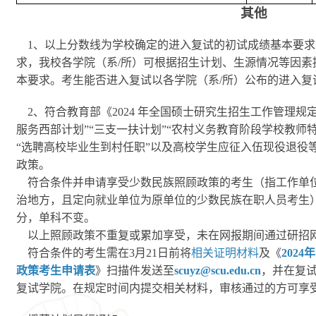
其他
1
、以上分数线为学校确定的进入复试的初试成绩基本要求
求，我校各学院（系/所）可根据招生计划、生源情况等因素
本要求。考生能否进入复试以各学院（系/所）公布的进入复
2
、符合教育部《2024 年全国硕士研究生招生工作管理规
服务西部计划”“三支一扶计划”“农村义务教育阶段学校教师特
“选聘高校毕业生到村任职”以及高校学生应征入伍现役退役
政策。
符合条件并申请享受少数民族照顾政策的考生（指工作单
治地方，且定向就业单位为原单位的少数民族在职人员考生）
分，单科不变。
以上照顾政策不重复或累加享受，未在网报期间通过研招
符合条件的考生需在3月21日前将
相关证明材料
及《
202
政策考生申请表
》扫描件发送至
scuyz@scu.edu.cn
，并在复
复试学院。在规定时间内提交相关材料，审核通过的方可享