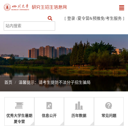
[
登录
/
夏令营&预推免
/
考生服务
]
首页
温馨提示：请考生提防不法分子招生骗局
优秀大学生暑期
信息公开
历年数据
常见问题
夏令营