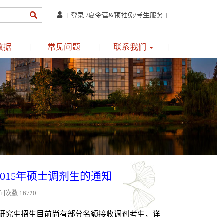
[
登录
/
夏令营&预推免
/
考生服务
]
数据
常见问题
联系我们
015年硕士调剂生的通知
问次数 16720
研究生招生目前尚有部分名额接收调剂考生，详