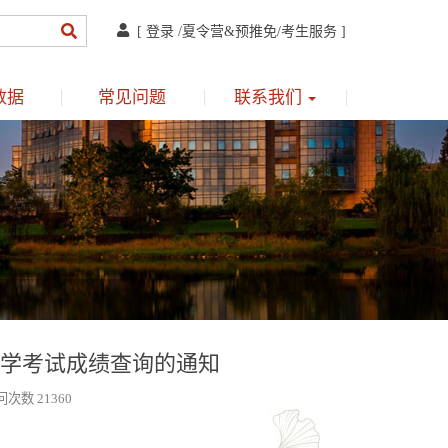
[
登录
/
夏令营&预推免
/
考生服务
]
数据
常见问题
联系我们
入学考试成绩查询的通知
问次数 21360