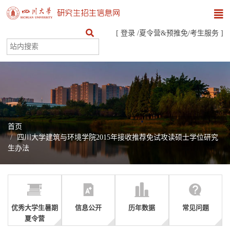
[
登录
/
夏令营&预推免
/
考生服务
]
首页
四川大学建筑与环境学院2015年接收推荐免试攻读硕士学位研究
生办法
优秀大学生暑期
信息公开
历年数据
常见问题
夏令营