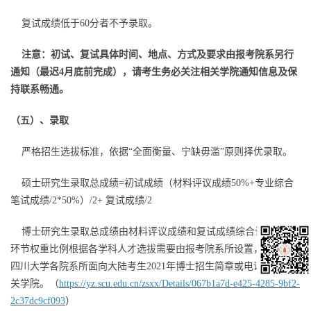
复试成绩低于60分者不予录取。
注意：初试、复试具体时间、地点、方式及要求由报考院系另行
通知（最迟4月底前完成），请考生务必关注相关学院通知信息及保
持联系畅通。
（五）、录取
严格招生选拔标准，依据“全面衡量、宁缺毋滥”原则择优录取。
硕士研究生录取总成绩=初试成绩（材料评议成绩50%+专业综合
笔试成绩/2*50%）/2+ 复试成绩/2
博士研究生录取总成绩由材料评议成绩和复试成绩综合计算，各
环节权重比例根据各学科人才选拔需要由报考院系所设置，可参考
四川大学各院系所面向大陆考生2021年博士招生简章或电话咨询相
关学院。（
https://yz.scu.edu.cn/zsxx/Details/067b1a7d-e425-4285-9bf2-
2c37dc9cf093
）