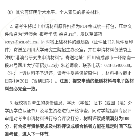
（8）其它可证明学术水平、个人素质的相关材料。
2. 请考生将以上申请材料原件扫描为PDF格式统一打包，压缩文
件命名为“港澳台_报考学院_姓名.rar”，发送至邮箱
scuyz@scu.edu.cn，同时将上述材料的纸质版（证件证书为原件复印
件）寄送至四川大学研究生院招生办公室，并在申请材料包装袋上
注明“港澳台研究生申请材料”。寄送地址：四川省成都市一环路南一
段24号四川大学研招办225办 朱老师收，联系电话：028-85400638。
（注：上诉材料不予退还，请考生妥善保留原件），材料接收截止
日期1月20日（寄到日期）。
注意：提交申请的纸质材料与电子版材
料务必完全一致。
3. 我校将对考生的身份信息、学历（学位）证书（或国（境）外
学历学位认证书）及考生资格进行严格审查，同时学院组织专家评
审组对考生申请材料进行综合评议打分，
材料评议成绩满分为100
分
，
符合报考资格要求及材料评议成绩合格者方能在规定时间下载
准考证，进入下一环节
。