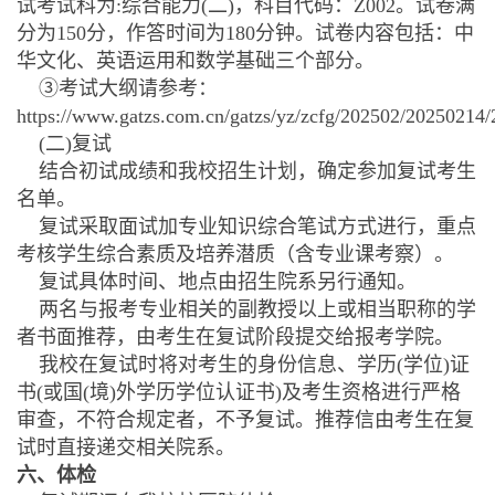
试考试科为:综合能力(二)，科目代码：Z002。试卷满
分为150分，作答时间为180分钟。试卷内容包括：中
华文化、英语运用和数学基础三个部分。
③考试大纲请参考：
https://www.gatzs.com.cn/gatzs/yz/zcfg/202502/20250214
(二)复试
结合初试成绩和我校招生计划，确定参加复试考生
名单。
复试采取面试加专业知识综合笔试方式进行，重点
考核学生综合素质及培养潜质（含专业课考察）。
复试具体时间、地点由招生院系另行通知。
两名与报考专业相关的副教授以上或相当职称的学
者书面推荐，由考生在复试阶段提交给报考学院。
我校在复试时将对考生的身份信息、学历(学位)证
书(或国(境)外学历学位认证书)及考生资格进行严格
审查，不符合规定者，不予复试。推荐信由考生在复
试时直接递交相关院系。
六、体检