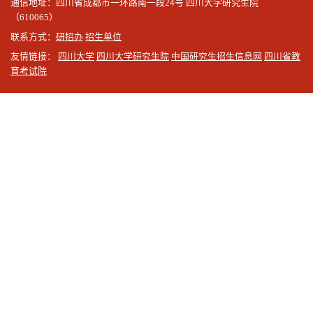
通信地址：四川省成都市一环路南一段24号 四川大学研究生院
（610065）
联系方式：
研招办
招生单位
友情链接：
四川大学
四川大学研究生院
中国研究生招生信息网
四川省教
育考试院