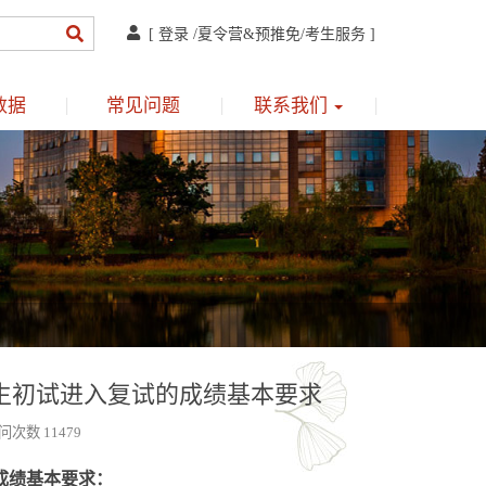
[
登录
/
夏令营&预推免
/
考生服务
]
数据
常见问题
联系我们
究生初试进入复试的成绩基本要求
问次数 11479
成绩基本要求：