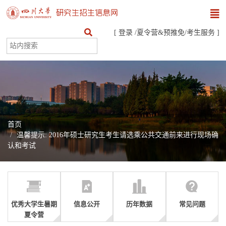
[
登录
/
夏令营&预推免
/
考生服务
]
首页
温馨提示: 2016年硕士研究生考生请选乘公共交通前来进行现场确
认和考试
优秀大学生暑期
信息公开
历年数据
常见问题
夏令营