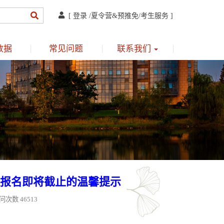
[
登录
/
夏令营&预推免
/
考生服务
]
数据
常见问题
联系我们
生报名即将截止的温馨提示
问次数 46513