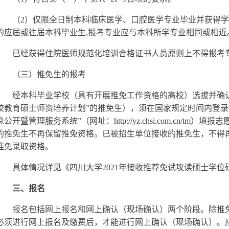
（2）仅限全日制本科临床医学、口腔医学专业毕业并获得
的应届或往届本科毕业生,报考专业应与本科所学专业相同或相近
已经获得住院医师规范化培训合格证书人员原则上不得报考
（三）推免生的报考
经本科毕业学校（具有开展推免工作资格的高校）选拔并确认
校教育硕士师资培养计划”的推免生），须在国家规定时间内登录
息公开暨管理服务系统”（网址：
http://yz.chsi.com.cn/tm
）填报志
的推免生不再保留推免资格。已被招生单位接收的推免生，不得
推免录取资格。
具体情况详见《四川大学2021年接收推荐免试攻读硕士学
三、报名
报名包括网上报名和网上确认（现场确认）两个阶段。除推
必须进行网上报名及缴费后，才能进行网上确认（现场确认）。