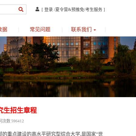
[
登录
/
夏令营&预推免
/
考生服务
]
数据
常见问题
联系我们
研究生招生章程
问次数 596412
的重点建设的高水平研究型综合大学,是国家“世