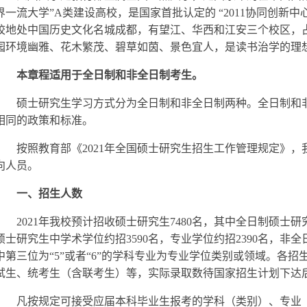
界一流大学”A类建设高校，是国家首批认定的 “2011协同创新
校地处中国历史文化名城成都，有望江、华西和江安三个校区，占地
园环境幽雅、花木繁茂、碧草如茵、景色宜人，是读书治学的理
本章程适用于全日制和非全日制考生。
硕士研究生学习方式分为全日制和非全日制两种。全日制和
相同的政策和标准。
按照教育部《2021年全国硕士研究生招生工作管理规定》，
向人员。
一、招生人数
2021
年我校预计招收硕士研究生7480名，其中全日制硕士研究
硕士研究生中学术学位约招3590名，专业学位约招2390名，
中第三位为“5”或者“6”的学科专业为专业学位类别或领域。各
试生、统考生（含联考生）等，实际录取数待国家招生计划下达
凡按规定可接受应届本科毕业生报考的学科（类别）、专业（