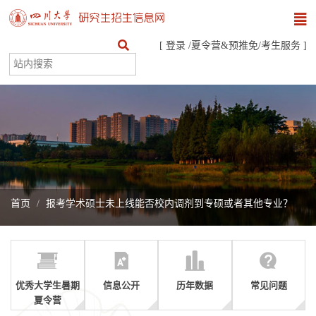
[
登录
/
夏令营&预推免
/
考生服务
]
首页
报考学术硕士未上线能否校内调剂到专硕或者其他专业？
优秀大学生暑期
信息公开
历年数据
常见问题
夏令营